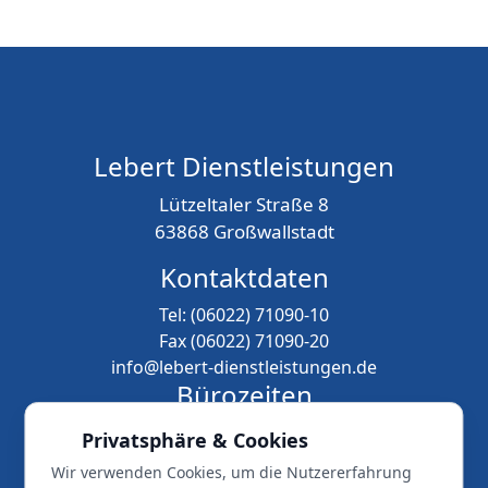
Lebert Dienstleistungen
Lützeltaler Straße 8
63868 Großwallstadt
Kontaktdaten
Tel: (06022) 71090-10
Fax (06022) 71090-20
info@lebert-dienstleistungen.de
Bürozeiten
Montag - Freitag
Privatsphäre & Cookies
08.00 Uhr - 18.00 Uhr
Wir verwenden Cookies, um die Nutzererfahrung
Samstags nach Vereinbarung