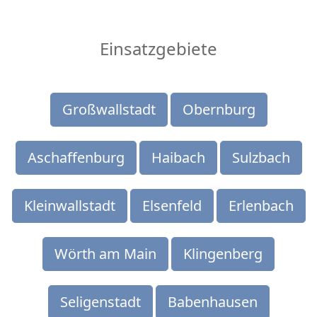
Einsatzgebiete
Großwallstadt
Obernburg
Aschaffenburg
Haibach
Sulzbach
Kleinwallstadt
Elsenfeld
Erlenbach
Wörth am Main
Klingenberg
Seligenstadt
Babenhausen