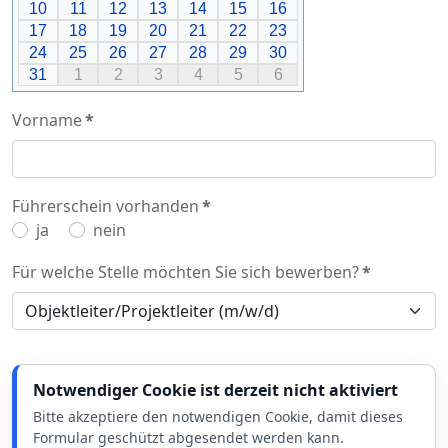
10
11
12
13
14
15
16
17
18
19
20
21
22
23
24
25
26
27
28
29
30
31
1
2
3
4
5
6
Vorname
*
Führerschein vorhanden
*
ja
nein
Für welche Stelle möchten Sie sich bewerben?
*
Notwendiger Cookie ist derzeit nicht aktiviert
Bitte akzeptiere den notwendigen Cookie, damit dieses
Formular geschützt abgesendet werden kann.