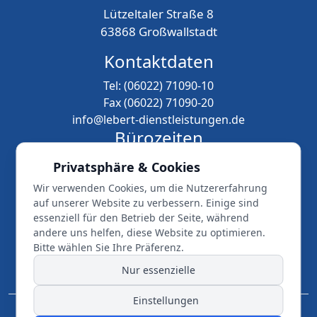
Lützeltaler Straße 8
63868 Großwallstadt
Kontaktdaten
Tel: (06022) 71090-10
Fax (06022) 71090-20
info@lebert-dienstleistungen.de
Bürozeiten
Montag - Freitag
Privatsphäre & Cookies
08.00 Uhr - 18.00 Uhr
Wir verwenden Cookies, um die Nutzererfahrung
Samstags nach Vereinbarung
auf unserer Website zu verbessern. Einige sind
essenziell für den Betrieb der Seite, während
andere uns helfen, diese Website zu optimieren.
© 2026 Lebert Dienstleistungen | Alle Rechte
Bitte wählen Sie Ihre Präferenz.
vorbehalten. Webentwicklung durch
REIKEM
Nur essenzielle
Webentwicklung
Einstellungen
Datenschutz
Impressum